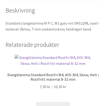
Beskrivning
Standard slangklämma M P C, W1 galv. enl SMS2298, svart-
lackerat låshus, 7 mm sexkantsskruv, heldraget band.
Relaterade produkter
Slangklämma Standard Rostfri W4, AISI 304, Skruv, Helt i
Rostfritt material 8-32 mm
Prisintervall:
7,30
kr
–
10,30
kr
7,30 kr
till
10,30 kr
Den