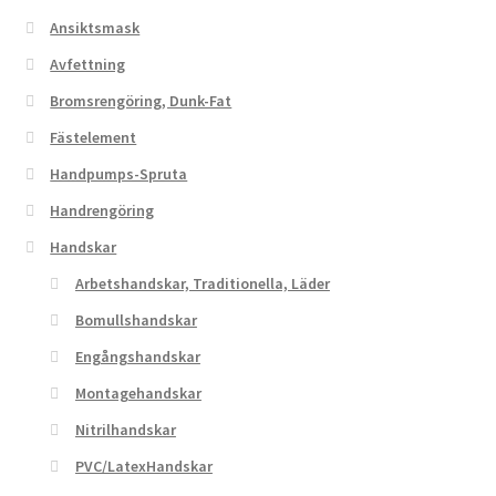
på
Ansiktsmask
produktsidan
Avfettning
Bromsrengöring, Dunk-Fat
Fästelement
Handpumps-Spruta
Handrengöring
Handskar
Arbetshandskar, Traditionella, Läder
Bomullshandskar
Engångshandskar
Montagehandskar
Nitrilhandskar
PVC/LatexHandskar