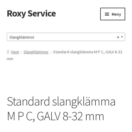
Roxy Service
Hoppa
Hoppa
Meny
till
till
navigering
innehåll
Hem
Slangklämmor
×
HUMOR
Hem
Slangklämmor
Standard slangklämma M P C, GALV 8-32
mm
HUMOR-SIDA
Köpvillkor
Mitt konto
Standard slangklämma
Till kassan
M P C, GALV 8-32 mm
Varukorg