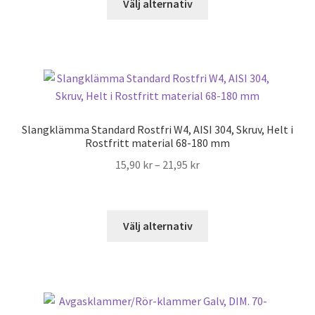
Välj alternativ
här
produkten
har
flera
varianter.
De
olika
Slangklämma Standard Rostfri W4, AISI 304, Skruv, Helt i
alternativen
Rostfritt material 68-180 mm
kan
Prisintervall:
15,90
kr
–
21,95
kr
väljas
15,90 kr
på
till
produktsidan
21,95 kr
Den
Välj alternativ
här
produkten
har
flera
varianter.