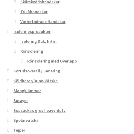
Skärskyddshandskar
Trikåhandskar
Vinterfodrade Handskar
Isoleringsprodukter
Isolering Duk, Nitril
Rörisolering
Rörisolering med Överlapp
Kortidsoverall / Sanering
Köldbärar/Brine-Vätska
Slangklämmor
Sprayer
Sopsäckar, grov heavy-duty
Spolarvätska
Tejper