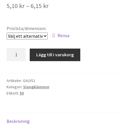
Prisintervall:
5,10
kr
–
6,15
kr
5,10 kr
till
Prislista/dimension:
6,15 kr
Rensa
Standard
Lägg till i varukorg
slangklämma
M
P
C,
Artikelnr:
GALVS1
Kategori:
Slangklämmor
GALV
Etikett:
50
8-
32
mm
mängd
Beskrivning