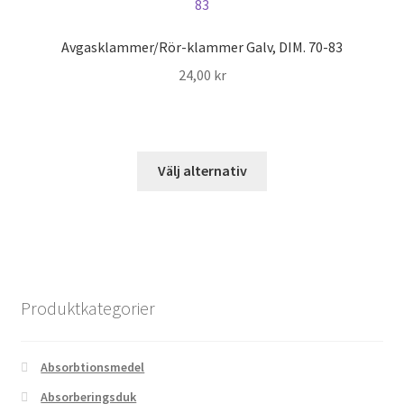
De
olika
Avgasklammer/Rör-klammer Galv, DIM. 70-83
alternativen
24,00
kr
kan
väljas
på
produktsidan
Den
Välj alternativ
här
produkten
har
flera
varianter.
De
Produktkategorier
olika
alternativen
kan
Absorbtionsmedel
väljas
Absorberingsduk