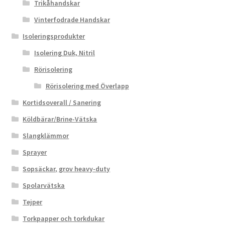
Trikåhandskar
Vinterfodrade Handskar
Isoleringsprodukter
Isolering Duk, Nitril
Rörisolering
Rörisolering med Överlapp
Kortidsoverall / Sanering
Köldbärar/Brine-Vätska
Slangklämmor
Sprayer
Sopsäckar, grov heavy-duty
Spolarvätska
Tejper
Torkpapper och torkdukar