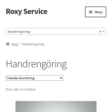
Roxy Service
Hoppa
Hoppa
Meny
till
till
navigering
innehåll
Hem
Handrengöring
×
HUMOR
Hem
Handrengöring
HUMOR-SIDA
Handrengöring
Köpvillkor
Mitt konto
Visar alla 12 resultat
Till kassan
Varukorg