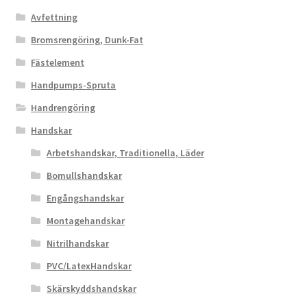
Avfettning
Bromsrengöring, Dunk-Fat
Fästelement
Handpumps-Spruta
Handrengöring
Handskar
Arbetshandskar, Traditionella, Läder
Bomullshandskar
Engångshandskar
Montagehandskar
Nitrilhandskar
PVC/LatexHandskar
Skärskyddshandskar