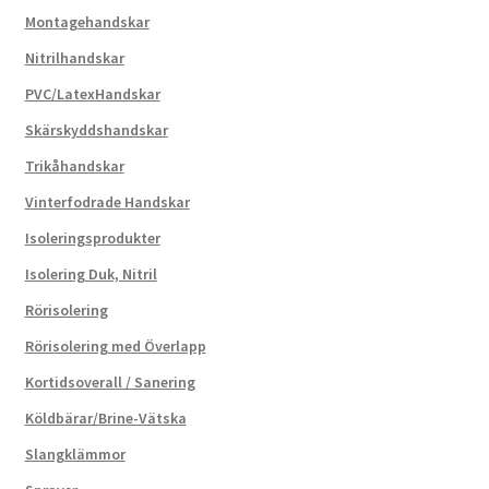
Montagehandskar
Nitrilhandskar
PVC/LatexHandskar
Skärskyddshandskar
Trikåhandskar
Vinterfodrade Handskar
Isoleringsprodukter
Isolering Duk, Nitril
Rörisolering
Rörisolering med Överlapp
Kortidsoverall / Sanering
Köldbärar/Brine-Vätska
Slangklämmor