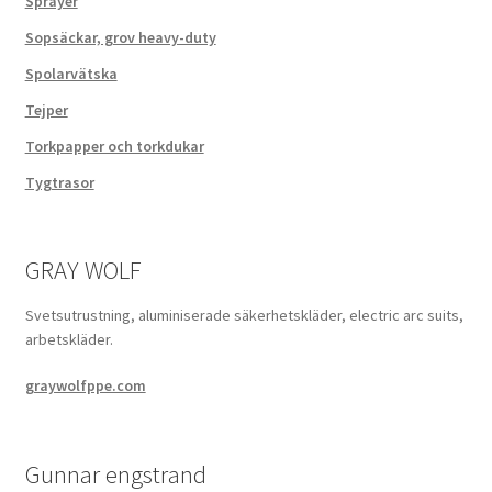
Sprayer
Sopsäckar, grov heavy-duty
Spolarvätska
Tejper
Torkpapper och torkdukar
Tygtrasor
GRAY WOLF
Svetsutrustning, aluminiserade säkerhetskläder, electric arc suits,
arbetskläder.
graywolfppe.com
Gunnar engstrand