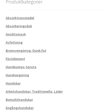
Produktkategorier
alternativen
kan
väljas
Absorbtionsmedel
på
Absorberingsduk
produktsidan
Ansiktsmask
Avfettning
Bromsrengöring, Dunk-Fat
Fästelement
Handpumps-Spruta
Handrengöring
Handskar
Arbetshandskar, Traditionella, Läder
Bomullshandskar
Engångshandskar