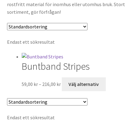
rostfritt material för inomhus eller utomhus bruk. Stort
Till kassan
sortiment, gör förfrågan!
Varukorg
Endast ett sökresultat
Buntband Stripes
Prisintervall:
Den
59,00
kr
–
216,00
kr
Välj alternativ
59,00 kr
här
till
produkten
216,00 kr
har
flera
Endast ett sökresultat
varianter.
De
olika