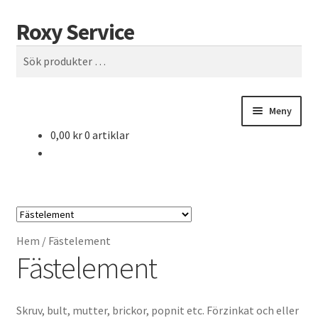
Roxy Service
Hoppa
Hoppa
Sök
till
till
Sök
navigering
innehåll
efter:
Meny
0,00
kr
0 artiklar
Hem
HUMOR
HUMOR-SIDA
Hem
/
Fästelement
Fästelement
Köpvillkor
Mitt konto
Skruv, bult, mutter, brickor, popnit etc. Förzinkat och eller