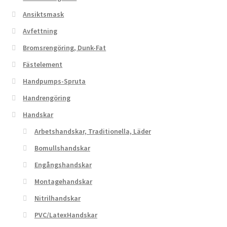
på
Ansiktsmask
produktsidan
Avfettning
Bromsrengöring, Dunk-Fat
Fästelement
Handpumps-Spruta
Handrengöring
Handskar
Arbetshandskar, Traditionella, Läder
Bomullshandskar
Engångshandskar
Montagehandskar
Nitrilhandskar
PVC/LatexHandskar