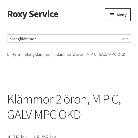
Roxy Service
Hoppa
Hoppa
Meny
till
till
navigering
innehåll
Hem
Slangklämmor
×
HUMOR
Hem
Slangklämmor
Klämmor 2 öron, M P C, GALV MPC OKD
HUMOR-SIDA
Köpvillkor
Klämmor 2 öron, M P C,
Mitt konto
GALV MPC OKD
Till kassan
Varukorg
Prisintervall:
4,75
kr
–
15,85
kr