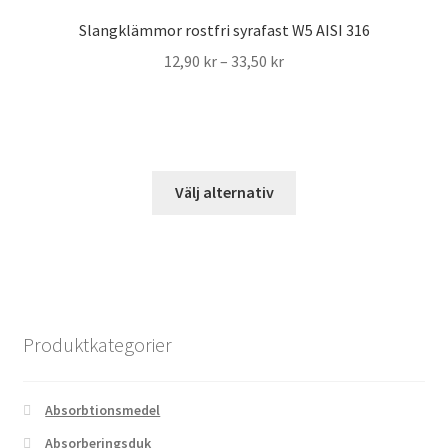
De
Slangklämmor rostfri syrafast W5 AISI 316
olika
Prisintervall:
12,90
kr
–
33,50
kr
alternativen
12,90 kr
kan
till
väljas
33,50 kr
på
produktsidan
Den
Välj alternativ
här
produkten
har
flera
varianter.
De
Produktkategorier
olika
alternativen
kan
Absorbtionsmedel
väljas
Absorberingsduk