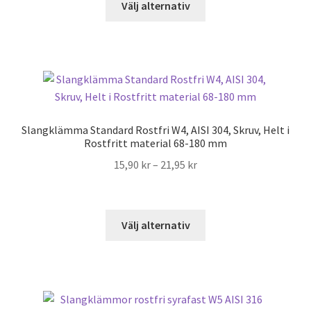
Välj alternativ
här
produkten
har
flera
varianter.
De
olika
Slangklämma Standard Rostfri W4, AISI 304, Skruv, Helt i
alternativen
Rostfritt material 68-180 mm
kan
Prisintervall:
15,90
kr
–
21,95
kr
väljas
15,90 kr
på
till
produktsidan
21,95 kr
Den
Välj alternativ
här
produkten
har
flera
varianter.