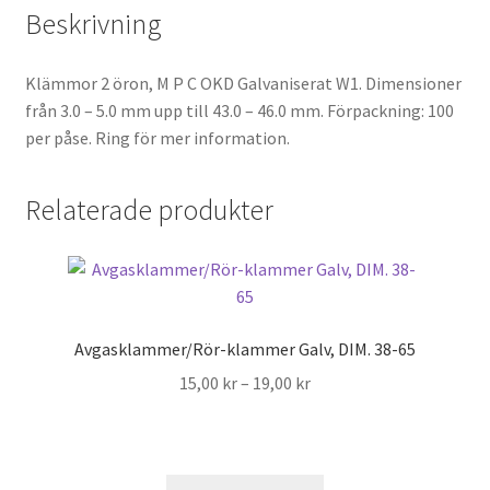
Beskrivning
Klämmor 2 öron, M P C OKD Galvaniserat W1. Dimensioner
från 3.0 – 5.0 mm upp till 43.0 – 46.0 mm. Förpackning: 100
per påse. Ring för mer information.
Relaterade produkter
Avgasklammer/Rör-klammer Galv, DIM. 38-65
Prisintervall:
15,00
kr
–
19,00
kr
15,00 kr
till
19,00 kr
Den