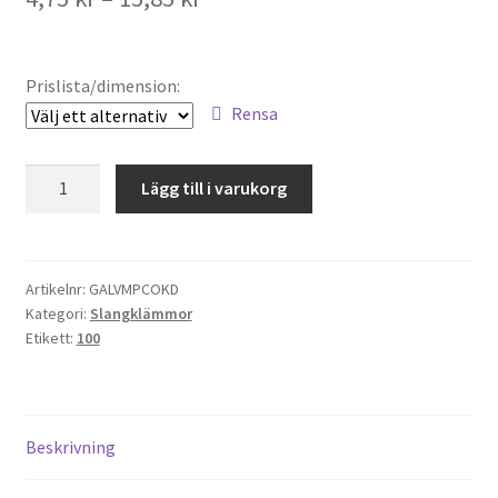
4,75 kr
till
Prislista/dimension:
15,85 kr
Rensa
Klämmor
Lägg till i varukorg
2
öron,
M
P
Artikelnr:
GALVMPCOKD
Kategori:
Slangklämmor
C,
Etikett:
100
GALV
MPC
OKD
mängd
Beskrivning