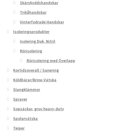
Skärskyddshandskar
Trikåhandskar
Vinterfodrade Handskar
Isoleringsprodukter
Isolering Duk, Nitril
Rörisolering
Rörisolering med Överlapp
Kortidsoverall / Sanering
Köldbärar/Brine-Vätska
Slangklämmor
Sprayer
Sopsäckar, grov heavy-duty
Spolarvätska
Tejper