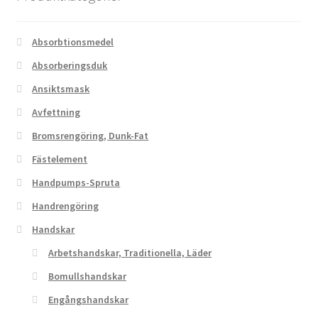
Absorbtionsmedel
Absorberingsduk
Ansiktsmask
Avfettning
Bromsrengöring, Dunk-Fat
Fästelement
Handpumps-Spruta
Handrengöring
Handskar
Arbetshandskar, Traditionella, Läder
Bomullshandskar
Engångshandskar