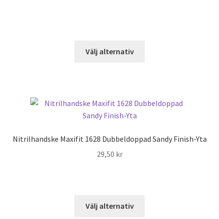
Den
Välj alternativ
här
produkten
har
flera
varianter.
De
olika
Nitrilhandske Maxifit 1628 Dubbeldoppad Sandy Finish-Yta
alternativen
29,50
kr
kan
väljas
på
produktsidan
Den
Välj alternativ
här