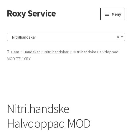
Roxy Service
Hoppa
Hoppa
Meny
till
till
navigering
innehåll
Hem
Nitrilhandskar
×
HUMOR
Hem
Handskar
Nitrilhandskar
Nitrilhandske Halvdoppad
MOD 77110RY
HUMOR-SIDA
Köpvillkor
Mitt konto
Nitrilhandske
Till kassan
Halvdoppad MOD
Varukorg