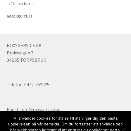
I vått och torrt.
Katalog (PDF)
ROXY SERVICE AB
Bruksvägen 3
342 65 TORPSBRUK
Telefon: 0472-553025
Epost: info@roxyservice.se
Vi använder cookies för att se till att vi ger dig den bästa
upplevelsen på vår hemsida. Om du fortsätter att använda den
här webbplatsen kommer vi att anta att du godkänner detta.