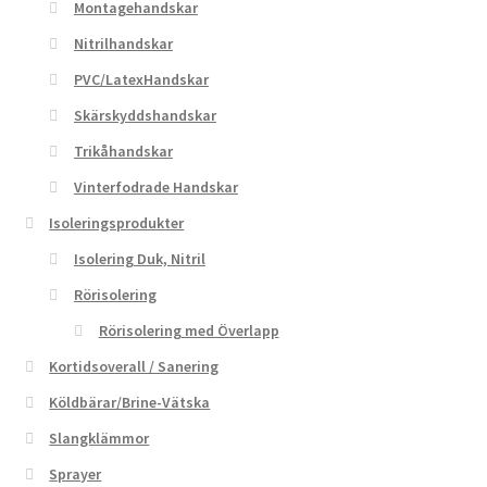
Montagehandskar
Nitrilhandskar
PVC/LatexHandskar
Skärskyddshandskar
Trikåhandskar
Vinterfodrade Handskar
Isoleringsprodukter
Isolering Duk, Nitril
Rörisolering
Rörisolering med Överlapp
Kortidsoverall / Sanering
Köldbärar/Brine-Vätska
Slangklämmor
Sprayer