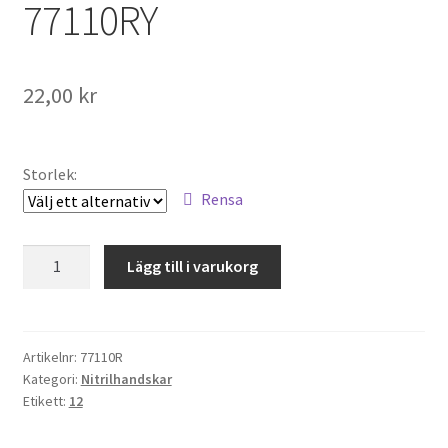
77110RY
22,00
kr
Storlek:
Rensa
Nitrilhandske
Lägg till i varukorg
Halvdoppad
MOD
77110RY
mängd
Artikelnr:
77110R
Kategori:
Nitrilhandskar
Etikett:
12