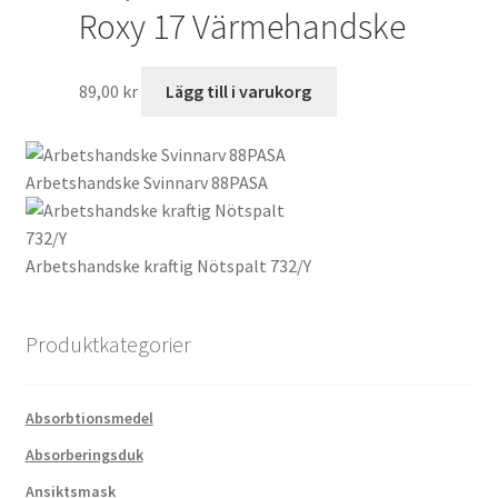
Roxy 17 Värmehandske
alternativen
har
kan
flera
väljas
varianter.
89,00
kr
Lägg till i varukorg
på
De
produktsidan
olika
alternativen
Arbetshandske Svinnarv 88PASA
kan
väljas
på
Arbetshandske kraftig Nötspalt 732/Y
produktsidan
Produktkategorier
Absorbtionsmedel
Absorberingsduk
Ansiktsmask