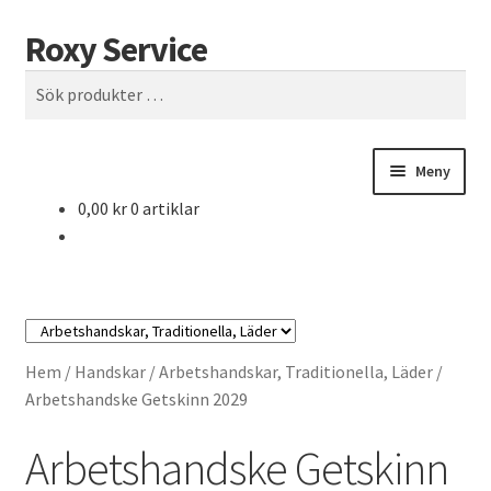
Roxy Service
Hoppa
Hoppa
Sök
till
till
Sök
navigering
innehåll
efter:
Meny
0,00
kr
0 artiklar
Hem
HUMOR
HUMOR-SIDA
Hem
/
Handskar
/
Arbetshandskar, Traditionella, Läder
/
Köpvillkor
Arbetshandske Getskinn 2029
Arbetshandske Getskinn
Mitt konto