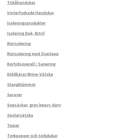
Trikåhandskar
Vinterfodrade Handskar
Isoleringsprodukter
Isolering Duk, Nitril
Rörisolering
Rörisolering med Överlapp
Kortidsoverall / Sanering
Köldbärar/Brine-Vätska
Slangklämmor
Sprayer
Sopsäckar, grov heavy-duty
Spolarvätska
Tejper
Torkpapper och torkdukar