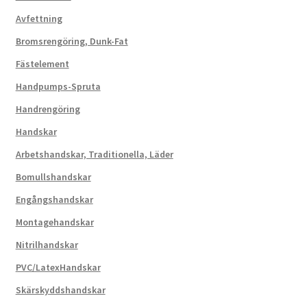
Avfettning
Bromsrengöring, Dunk-Fat
Fästelement
Handpumps-Spruta
Handrengöring
Handskar
Arbetshandskar, Traditionella, Läder
Bomullshandskar
Engångshandskar
Montagehandskar
Nitrilhandskar
PVC/LatexHandskar
Skärskyddshandskar