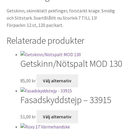
Getskinn, skinnklätt pekfinger, förstärkt krage. Smidig
och Slitstark. SvartBlåVit nu Storlek 7 TILL 13!
Förpackn: 12 st, 120 par/kart.
Relaterade produkter
Getskinn/Nötspalt MOD 130
Den
85,00
kr
Välj alternativ
här
produkten
Fasadskyddstejp – 33915
har
flera
varianter.
Den
51,00
kr
Välj alternativ
De
här
olika
produkten