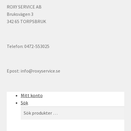
ROXY SERVICE AB
Bruksvägen 3
342 65 TORPSBRUK
Telefon: 0472-553025
Epost: info@roxyservice.se
Mitt konto
Sök
Sök
Sök
efter: