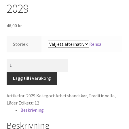
2029
Till kassan
Varukorg
46,00
kr
Storlek:
Rensa
Arbetshandske
Getskinn
2029
Lägg till i varukorg
mängd
Artikelnr:
2029
Kategori:
Arbetshandskar, Traditionella,
Läder
Etikett:
12
Beskrivning
Beskrivning