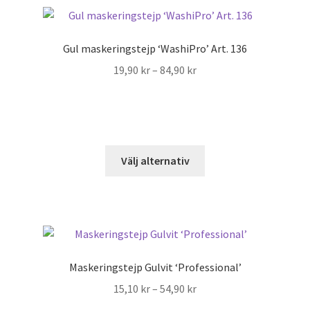
Gul maskerings­­tejp ‘Washi­Pro’ Art. 136
Prisintervall:
19,90
kr
–
84,90
kr
19,90 kr
till
84,90 kr
Den
Välj alternativ
här
produkten
har
flera
varianter.
De
Maskerings­tejp Gulvit ‘Profes­sional’
olika
Prisintervall:
15,10
kr
–
54,90
kr
alternativen
15,10 kr
kan