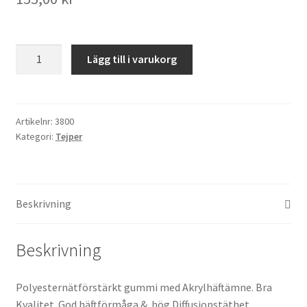
ISOLERINGSKARVTEJP.
Lägg till i varukorg
Art
3800
mängd
Artikelnr:
3800
Kategori:
Tejper
Beskrivning
Beskrivning
Polyesternätförstärkt gummi med Akrylhäftämne. Bra
Kvalitet God häftförmåga & hög Diffusionstäthet