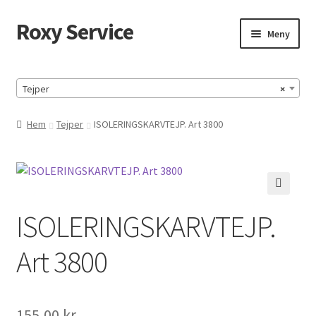
Roxy Service
Hoppa
Hoppa
Meny
till
till
navigering
innehåll
Hem
Tejper
×
HUMOR
Hem
Tejper
ISOLERINGSKARVTEJP. Art 3800
HUMOR-SIDA
Köpvillkor
🔍
ISOLERINGSKARVTEJP.
Mitt konto
Art 3800
Till kassan
Varukorg
155,00
kr