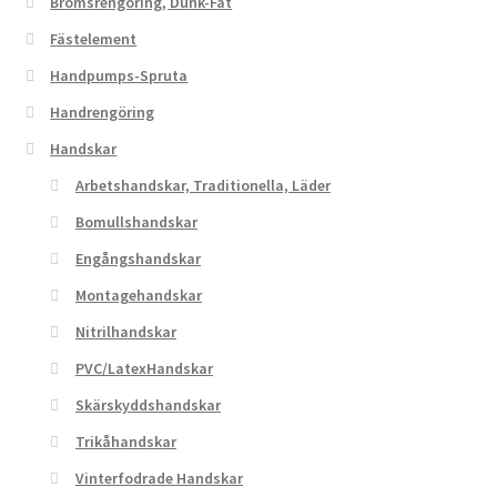
Bromsrengöring, Dunk-Fat
Fästelement
Handpumps-Spruta
Handrengöring
Handskar
Arbetshandskar, Traditionella, Läder
Bomullshandskar
Engångshandskar
Montagehandskar
Nitrilhandskar
PVC/LatexHandskar
Skärskyddshandskar
Trikåhandskar
Vinterfodrade Handskar