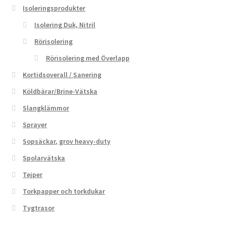
Isoleringsprodukter
Isolering Duk, Nitril
Rörisolering
Rörisolering med Överlapp
Kortidsoverall / Sanering
Köldbärar/Brine-Vätska
Slangklämmor
Sprayer
Sopsäckar, grov heavy-duty
Spolarvätska
Tejper
Torkpapper och torkdukar
Tygtrasor