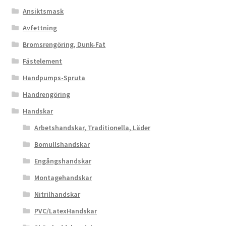
Ansiktsmask
Avfettning
Bromsrengöring, Dunk-Fat
Fästelement
Handpumps-Spruta
Handrengöring
Handskar
Arbetshandskar, Traditionella, Läder
Bomullshandskar
Engångshandskar
Montagehandskar
Nitrilhandskar
PVC/LatexHandskar