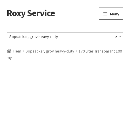
Roxy Service
Hoppa
Hoppa
Meny
till
till
navigering
innehåll
Hem
Sopsäckar, grov heavy-duty
×
HUMOR
Hem
Sopsäckar, grov heavy-duty
170 Liter Transparant 100
my
HUMOR-SIDA
Köpvillkor
Mitt konto
Till kassan
Varukorg