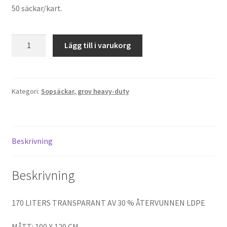
50 säckar/kart.
170
Lägg till i varukorg
Liter
Transparant
100
my
Kategori:
Sopsäckar, grov heavy-duty
mängd
Beskrivning
Beskrivning
170 LITERS TRANSPARANT AV 30 % ÅTERVUNNEN LDPE
MÅTT: 100 X 120 CM