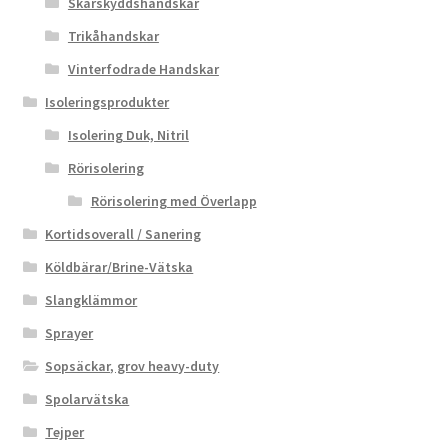
Skärskyddshandskar
Trikåhandskar
Vinterfodrade Handskar
Isoleringsprodukter
Isolering Duk, Nitril
Rörisolering
Rörisolering med Överlapp
Kortidsoverall / Sanering
Köldbärar/Brine-Vätska
Slangklämmor
Sprayer
Sopsäckar, grov heavy-duty
Spolarvätska
Tejper